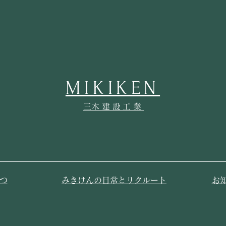
MIKIKEN
​三木建設工業
つ
みきけんの日常とリクルート
お